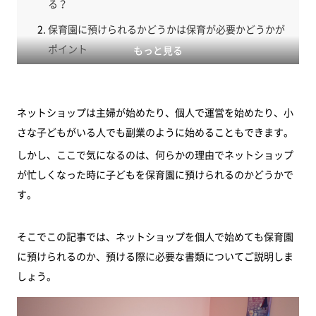
る？
保育園に預けられるかどうかは保育が必要かどうかが
ポイント
もっと見る
ネットショップを始めたばかりなのに預けられるか？
ネットショップを事業としている場合の必要書類
ネットショップは主婦が始めたり、個人で運営を始めたり、小
入所申込書
さな子どもがいる人でも副業のように始めることもできます。
開業届の写し
しかし、ここで気になるのは、何らかの理由でネットショップ
就労証明書
が忙しくなった時に子どもを保育園に預けられるのかどうかで
す。
認可外保育園なら就労義務がないのでおすすめ
副業でネットショップ販売をしていた場合、保育園に
そこでこの記事では、ネットショップを個人で始めても保育園
通うことはできる？
に預けられるのか、預ける際に必要な書類についてご説明しま
売上が0になると保育園を追い出されることはあ
しょう。
る？
まとめ