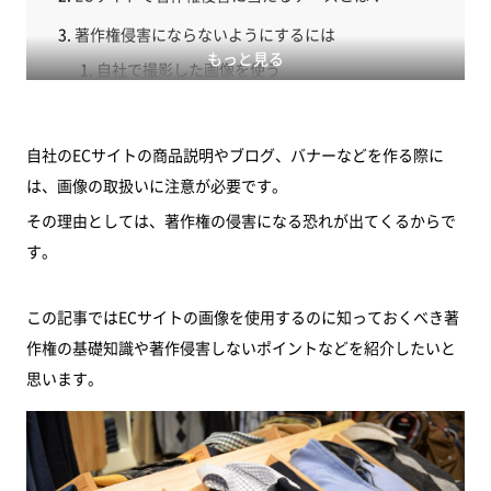
著作権侵害にならないようにするには
もっと見る
自社で撮影した画像を使う
商用利用OKの画像を利用する
デザイナーやカメラマンなどプロに依頼する
自社のECサイトの商品説明やブログ、バナーなどを作る際に
は、画像の取扱いに注意が必要です。
メーカーの商品説明画像などを利用する場合は正
規代理店になるなど許可をもらう
その理由としては、著作権の侵害になる恐れが出てくるからで
す。
グラフや統計などは参考資料としてリンク先など
出典先を明示する
この記事ではECサイトの画像を使用するのに知っておくべき著
まとめ
作権の基礎知識や著作侵害しないポイントなどを紹介したいと
思います。