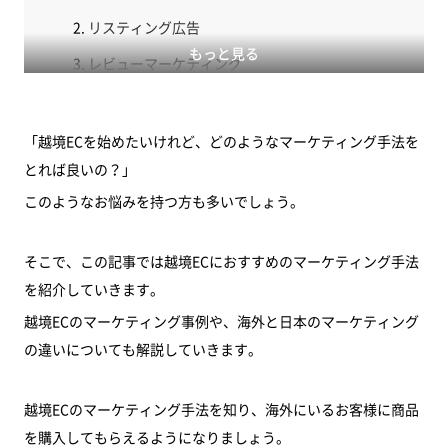
リスティング広告
もっと見る
レビューマーケティング
現地ユーザーが使いやすいサイト設計
越境ECのマーケティング事例
「越境ECを始めたいけれど、どのようなマーケティング手法を
事例1「Tokyo Otaku Mode」
とれば良いの？」
このようなお悩みを持つ方も多いでしょう。
事例2「カキモリ」
事例3「ヤーマン」
そこで、この記事では越境ECにおすすめのマーケティング手法
海外と日本のマーケティングの違い
を紹介していきます。
ターゲットの習慣や文化
越境ECのマーケティング事例や、海外と日本のマーケティング
スピード感
の違いについても解説していきます。
セールス手法
越境ECのマーケティング手法を知り、海外にいるお客様に商品
まとめ
を購入してもらえるようになりましょう。