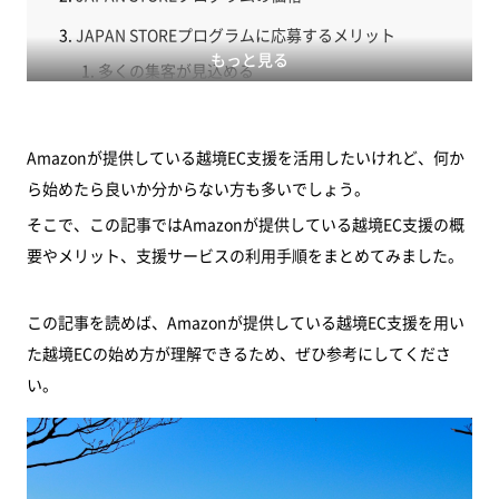
JAPAN STOREプログラムに応募するメリット
もっと見る
多くの集客が見込める
初めてでも出品しやすい
売上拡大に役立つコンテンツを利用できる
Amazonが提供している越境EC支援を活用したいけれど、何か
ら始めたら良いか分からない方も多いでしょう。
現地オフラインイベントへ参加できる
そこで、この記事ではAmazonが提供している越境EC支援の概
JAPAN STOREを始める手順
要やメリット、支援サービスの利用手順をまとめてみました。
プログラムへ応募・審査結果の受け取り
大口出品用アカウントの作成
この記事を読めば、Amazonが提供している越境EC支援を用い
出品用アカウントの設定
た越境ECの始め方が理解できるため、ぜひ参考にしてくださ
い。
VAT登録
まとめ