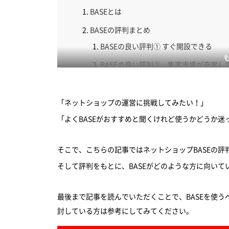
BASEとは
BASEの評判まとめ
BASEの良い評判① すぐ開設できる
BASEの良い評判② 集客支援が充実し
BASEの良い評判③ 商品が売れるまで
BASEの良い評判④ テンプレートがお
「ネットショップの運営に挑戦してみたい！」
「よくBASEがおすすめと聞くけれど使うかどうか
BASEの悪い評判① 集客できないと売
BASEの悪い評判② デザインの自由度
そこで、こちらの記事ではネットショップBASEの評
BASEの悪い評判③ 手数料が高い
そして評判をもとに、BASEがどのような方に向い
評判から見るBASEが向いている方
まとめ
最後まで記事を読んでいただくことで、BASEを使う
討している方は参考にしてみてください。