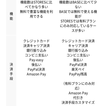
機能数はSTORESに比
機能数はBASEに比べて少
べてかなり多い
ない
無料で豊富な機能を利
BASEでは無料で使える機
機
用できる
能が
能
STORESでは有料プラン
にのみ対応しているケー
スが多い
クレジットカード
クレジットカード決済
決済キャリア決済
キャリア決済
銀行振り込み
銀行振り込み
コンビニ支払い
コンビニ支払い
Pay-easy
後払い
決
後払い
PayPal決済
済
PayPal決済
楽天ペイ
手
Amazon Pay
PayPay残高
段
（有料プランにのみ対
応）
Amazon Pay
代引き
決済手段カスタマイズ