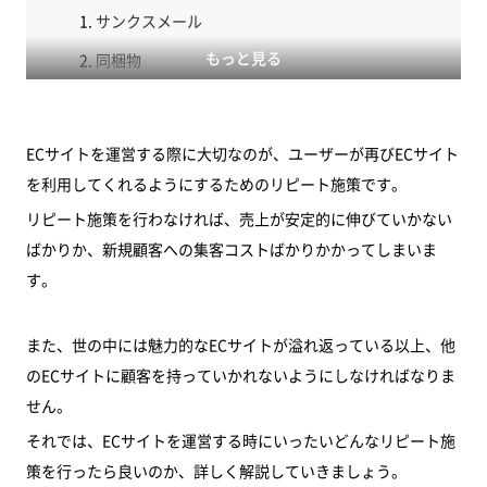
サンクスメール
もっと見る
同梱物
UIの改善
ポイントやクーポン
ECサイトを運営する際に大切なのが、ユーザーが再びECサイト
リピート施策として準備しておくべきツール
を利用してくれるようにするためのリピート施策です。
会員登録機能
リピート施策を行わなければ、売上が安定的に伸びていかない
ばかりか、新規顧客への集客コストばかりかかってしまいま
メルマガ
す。
ハガキ
SNS連携
また、世の中には魅力的なECサイトが溢れ返っている以上、他
まとめ
のECサイトに顧客を持っていかれないようにしなければなりま
せん。
それでは、ECサイトを運営する時にいったいどんなリピート施
策を行ったら良いのか、詳しく解説していきましょう。