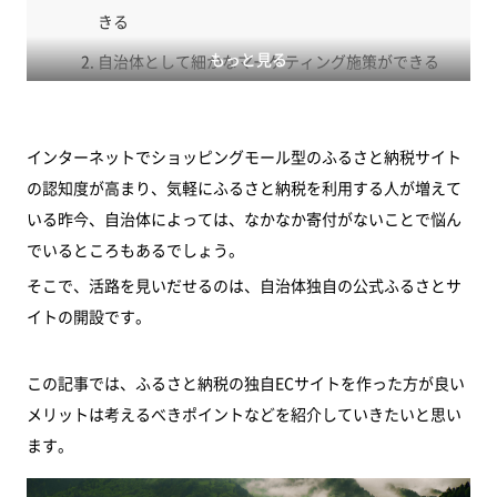
きる
もっと見る
自治体として細かなマーケティング施策ができる
ファンになってもらいやすい
受注管理などシステムを自治体の事情に合わせて
インターネットでショッピングモール型のふるさと納税サイト
改善しやすい
の認知度が高まり、気軽にふるさと納税を利用する人が増えて
独自サイトを作る際に注意するポイント
いる昨今、自治体によっては、なかなか寄付がないことで悩ん
任せっきりにしない
でいるところもあるでしょう。
そこで、活路を見いだせるのは、自治体独自の公式ふるさとサ
ECサイトとマーケティング経験が豊富な業者か
イトの開設です。
担当者のコミュニケーション能力を確認する
まとめ
この記事では、ふるさと納税の独自ECサイトを作った方が良い
メリットは考えるべきポイントなどを紹介していきたいと思い
ます。