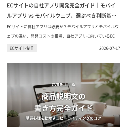
ECサイトの自社アプリ開発完全ガイド｜モバイ
ルアプリ vs モバイルウェブ、選ぶべき判断基準
とは
ECサイトに自社アプリは必要か？モバイルアプリとモバイルウ
ェブの違い、開発コストの相場、自社アプリに向いているEC事
業の特徴、Shopify対応の実装方法まで、意思決定に必要な情報
ECサイト制作
2026-07-17
を網羅的に解説します。