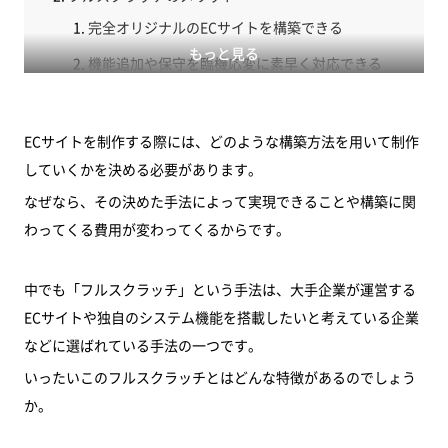
完全オリジナルのECサイトを構築できる
もっと見る
機能追加や保守を臨機応変に素早く対応できる
サイトの最適化やブラッシュアップがしやすい
フルスクラッチのデメリット
ECサイトを制作する際には、どのような構築方法を用いて制作
構築や運用コストが高い
していくかを決める必要があります。
なぜなら、その決めた手法によって実現できることや構築に関
開発期間が長い
わってくる費用が変わってくるからです。
高い技術力を持った人材が必要
フルスクラッチの費用相場
中でも「フルスクラッチ」という手法は、大手企業が運営する
まとめ
ECサイトや独自のシステム機能を搭載したいと考えている企業
などに選ばれている手法の一つです。
いったいこのフルスクラッチとはどんな特徴があるのでしょう
か。