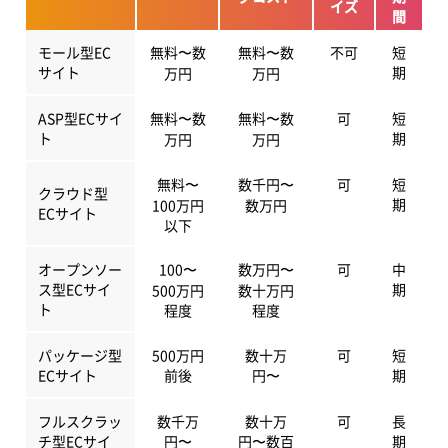
イズ
間
モール型EC
無料〜数
無料〜数
不可
短
サイト
期
万円
万円
ASP型ECサイ
無料〜数
無料〜数
可
短
ト
期
万円
万円
無料〜
数千円〜
可
短
クラウド型
期
100万円
数万円
ECサイト
以下
オープンソー
100〜
数万円〜
可
中
ス型ECサイ
期
500万円
数十万円
ト
程度
程度
パッケージ型
500万円
数十万
可
短
ECサイト
前後
円〜
期
フルスクラッ
数千万
数十万
可
長
チ型ECサイ
円〜
円〜数百
期