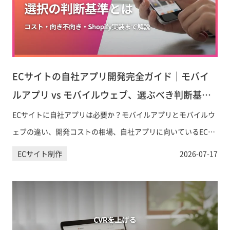
ECサイトの自社アプリ開発完全ガイド｜モバイ
ルアプリ vs モバイルウェブ、選ぶべき判断基準
とは
ECサイトに自社アプリは必要か？モバイルアプリとモバイルウ
ェブの違い、開発コストの相場、自社アプリに向いているEC事
業の特徴、Shopify対応の実装方法まで、意思決定に必要な情報
ECサイト制作
2026-07-17
を網羅的に解説します。