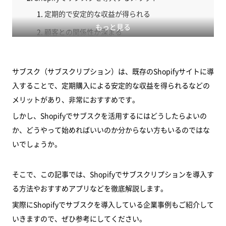
定期的で安定的な収益が得られる
もっと見る
顧客との関係性が深まる
Shopifyでサブスクを導入する方法
Shopifyでのサブスクの設定方法
サブスク（サブスクリプション）は、既存のShopifyサイトに導
Shopifyでのサブスク系アプリおすすめ2選
入することで、定期購入による安定的な収益を得られるなどの
メリットがあり、非常におすすめです。
Shopifyでサブスクを取り入れているECショップ事例
しかし、Shopifyでサブスクを活用するにはどうしたらよいの
Birchbox（バーチボックス）
か、どうやって始めればいいのか分からない方もいるのではな
Dollar Shave Club（ダラーシェーブクラ）
いでしょうか。
Blue Bottle Coffee（ブルーボトルコーヒー）
Shopifyでサブスクを導入する上での注意点やデメリ
そこで、この記事では、Shopifyでサブスクリプションを導入す
ット
る方法やおすすめアプリなどを徹底解説します。
英語表記のものが多い
実際にShopifyでサブスクを導入している企業事例もご紹介して
いきますので、ぜひ参考にしてください。
商品ラインナップに制限がある