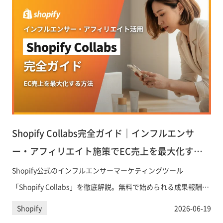
Shopify Collabs完全ガイド｜インフルエンサ
ー・アフィリエイト施策でEC売上を最大化する
方法
Shopify公式のインフルエンサーマーケティングツール
「Shopify Collabs」を徹底解説。無料で始められる成果報酬型
の仕組み、クリエイターとの連携方法、アフィリエイト手数料
Shopify
2026-06-19
の設定から報酬支払いまで、EC事業者がすぐに活用できる実践