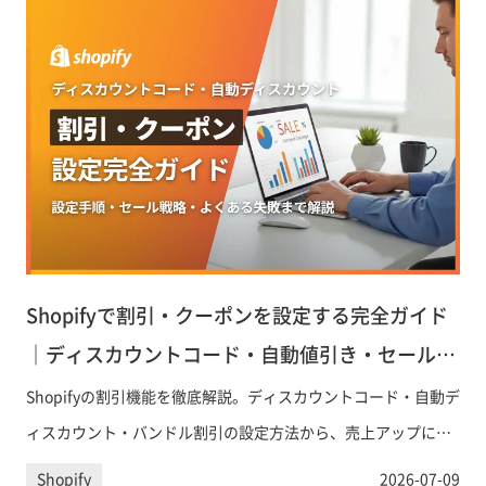
Shopifyで割引・クーポンを設定する完全ガイド
｜ディスカウントコード・自動値引き・セール活
用術
Shopifyの割引機能を徹底解説。ディスカウントコード・自動デ
ィスカウント・バンドル割引の設定方法から、売上アップにつ
なげるセール戦略・よくある失敗まで、ECサイト運営者が即実
Shopify
2026-07-09