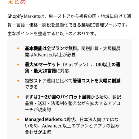
まとめ
Shopify Marketsは、単一ストアから複数の国・地域に向けて通
貨・言語・価格・関税を最適化できる越境EC管理ツールです。
主なポイントを整理すると以下のとおりです。
基本機能は全プランで無料
。関税計算・大規模展
開はAdvanced以上が必要
最大50マーケット
（Plusプラン）、
130以上の通
貨
・
最大20言語
に対応
複数ストア運用と比べて
管理コストを大幅に削減
できる
まずは
1〜2か国のパイロット展開
から始め、翻訳
品質・送料・法規制を整えながら拡大するアプロ
ーチが現実的
Managed Markets
は現状、日本法人向けではな
いため、Advanced以上のプランとアプリの組み
合わせが主流