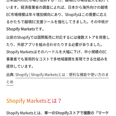
ステップ4: ドメインと SEO 設定
います。経済産業省の調査によれば、日本から海外向けの越境
EC市場規模は年々増加傾向にあり、Shopifyはこの需要に応え
ステップ5: テスト購入で動作確認
るかたちで越境EC支援ツールを強化してきました。その中核が
プラン別の機能・料金の違い
Shopify Markets
です。
Managed Markets（旧 Markets Pro）との違い
以前のShopifyでは国際販売に対応するには複数ストアを用意し
Shopify Marketsを活用する際のポイント
たり、外部アプリを組み合わせたりする必要がありました。
1. 最初は主力マーケット1〜2か国から始める
Shopify Marketsはそのハードルを大幅に下げ、中小規模のEC
事業者でも実用的なコストで多地域展開を実現できる仕組みを
2. 翻訳品質にこだわる
提供しています。
3. 送料と関税コストの事前試算を行う
出典:
Shopify | Shopify Marketsとは：便利な機能や使い方のま
4. 国際SEOの設定を忘れない
とめ
5. 法規制・特定商取引法への対応
よくある質問（Q&A）
Shopify Marketsとは？
まとめ
Shopify Marketsとは、
単一のShopifyストアで複数の「マーケ