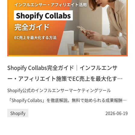
Shopify Collabs完全ガイド｜インフルエンサ
ー・アフィリエイト施策でEC売上を最大化する
方法
Shopify公式のインフルエンサーマーケティングツール
「Shopify Collabs」を徹底解説。無料で始められる成果報酬型
の仕組み、クリエイターとの連携方法、アフィリエイト手数料
Shopify
2026-06-19
の設定から報酬支払いまで、EC事業者がすぐに活用できる実践
ガイドです。