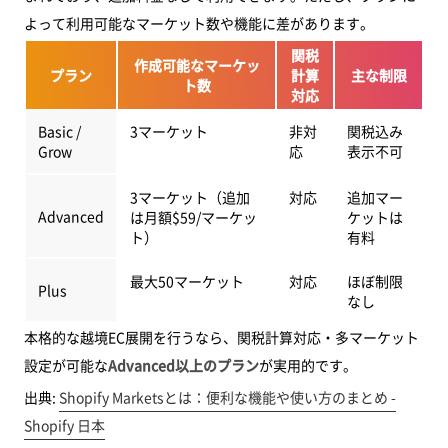
よって利用可能なマーケット数や機能に差があります。
関税
作成可能なマーケッ
プラン
計算
主な制限
ト数
対応
Basic /
3マーケット
非対
関税込み
Grow
応
表示不可
3マーケット（追加
対応
追加マー
Advanced
は月額$59/マーケッ
ケットは
ト）
有料
最大50マーケット
対応
ほぼ制限
Plus
なし
本格的な越境EC展開を行うなら、関税計算対応・多マーケット
設定が可能な
Advanced以上のプラン
が実用的です。
出典:
Shopify Marketsとは：便利な機能や使い方のまとめ -
Shopify 日本