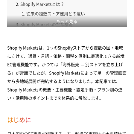
Shopify Marketsとは？
従来の複数ストア運用との違い
もっと見る
Shopify Marketsの主な機能
多通貨・多言語対応
マーケットごとの価格設定
Shopify Marketsは、1つのShopifyストアから複数の国・地域
関税・輸入税の計算と表示
に向けて、通貨・言語・価格・関税を個別に最適化できる越境
EC管理機能です。かつては「海外販売 ＝ 別ストアを立ち上げ
ドメイン構成の選択
る」が常識でしたが、Shopify Marketsによって単一の管理画面
マーケットごとの商品カタログ管理
から多地域展開が完結するようになりました。本記事では、
テーマ・チェックアウトのカスタマイズ
Shopify Marketsの概要・主要機能・設定手順・プラン別の違
い・活用時のポイントまでを体系的に解説します。
Shopify Marketsの設定手順
ステップ1: 管理画面で Markets に移動
はじめに
ステップ2: 新しいマーケットを作成
ステップ3: 通貨・言語・価格を設定
日本国内のEC市場が成熟する一方、越境EC市場は拡大を続けて