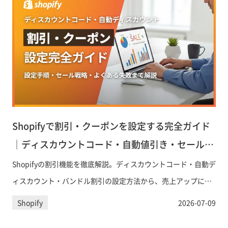
Shopifyで割引・クーポンを設定する完全ガイド
｜ディスカウントコード・自動値引き・セール活
用術
Shopifyの割引機能を徹底解説。ディスカウントコード・自動デ
ィスカウント・バンドル割引の設定方法から、売上アップにつ
なげるセール戦略・よくある失敗まで、ECサイト運営者が即実
Shopify
2026-07-09
践できる内容にまとめました。