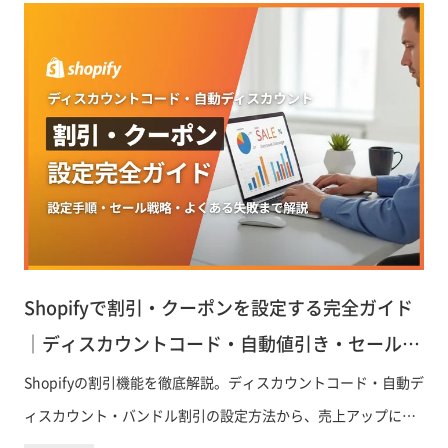
す。
Shopifyで割引・クーポンを設定する完全ガイド
｜ディスカウントコード・自動値引き・セール活
用術
Shopifyの割引機能を徹底解説。ディスカウントコード・自動デ
ィスカウント・バンドル割引の設定方法から、売上アップにつ
なげるセール戦略・よくある失敗まで、ECサイト運営者が即実