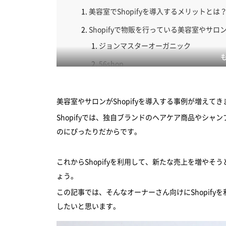
美容室でShopifyを導入するメリットとは
Shopifyで物販を行っている美容室やサロ
ジョンマスターオーガニック
56shop
SENSE OF HUMOUB
むぎごころ
美容室やサロンがShopifyを導入する事例が増えて
Shopifyでは、独自ブランドのヘアケア商品やシ
まとめ
のにぴったりだからです。
これからShopifyを利用して、新たな売上を増や
ょう。
この記事では、そんなオーナーさん向けにShopif
したいと思います。