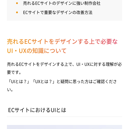
売れるECサイトのデザインに強い制作会社
その他の参考サイトについて
ECサイトで重要なデザインの改善方法
ECサイトのデザインの最新のトレンドとは？
動画で伝えるデザイン
アニメーションを使用したデザイン
売れるECサイトをデザインする上で必要な
UI・UXの知識について
サイズの大きいタイポグラフィ
図形を活かしたデザイン
売れるECサイトをデザインする上で、UI・UXに対する理解が必
余白を活かしたシンプルなデザイン
要です。
PCもスマホも同一のデザイン
「UIとは？」「UXとは？」と疑問に思った方はご確認くださ
い。
優れたデザインのECサイト制作会社おすすめ3選
FASTMAKE（株式会社Argano）
ECサイトにおけるUIとは
AnyMind Group株式会社
フラッグシップ株式会社