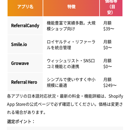
価格帯
アプリ名
特徴
（目
安）
機能豊富で実績多数。大規
月額
ReferralCandy
模ショップ向け
$39〜
ロイヤルティ・リファーラ
月額
Smile.io
ルを統合管理
$0〜
ウィッシュリスト・SNS口
月額
Growave
コミ機能との連携
$0〜
シンプルで使いやすく中小
月額
Referral Hero
規模に最適
$249〜
各アプリの日本語対応状況・最新の料金・機能詳細は、Shopify
App Storeの公式ページで必ず確認してください。価格は変更さ
れる場合があります。
選定ポイント：