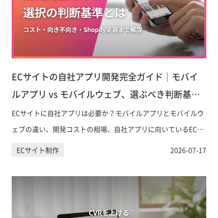
ECサイトの自社アプリ開発完全ガイド｜モバイ
ルアプリ vs モバイルウェブ、選ぶべき判断基準
とは
ECサイトに自社アプリは必要か？モバイルアプリとモバイルウ
ェブの違い、開発コストの相場、自社アプリに向いているEC事
業の特徴、Shopify対応の実装方法まで、意思決定に必要な情報
ECサイト制作
2026-07-17
を網羅的に解説します。