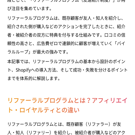
び注目を集めています。
2. 紹介リンクの発行・共有を極力シンプルにする
リファーラルプログラムは、既存顧客が友人・知人を紹介し、
3. プログラムのKPIと上限を明確に設定する
紹介された側が購入などのアクションを完了したときに、紹介
4. 顧客満足度が最高潮のタイミングで案内する
者・被紹介者の双方に特典を付与する仕組みです。口コミの信
5. 不正利用対策を組み込む
頼性の高さと、広告費ゼロで連鎖的に顧客が増えていく「バイ
ラルループ」が最大の強みです。
6. 継続的にPDCAを回す
本記事では、リファーラルプログラムの基本から設計のポイン
Shopifyでリファーラルプログラムを導入する方法
ト、Shopifyへの導入方法、そして成功・失敗を分けるポイント
アプリを活用する
までを体系的に解説します。
カスタム開発という選択肢
リファーラルプログラムが向いているECサイト・向
リファーラルプログラムとは？アフィリエイ
いていないECサイト
ト・ロイヤルティとの違い
向いているケース
リファーラルプログラムとは、既存顧客（リファラー）が友
向いていないケース
人・知人（リファリー）を紹介し、被紹介者が購入などのアク