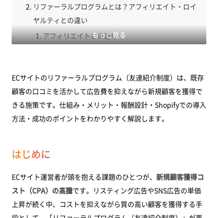
リファーラルプログラムとは？アフィリエイト・ロイ
ヤルティとの違い
もっと見る
アフィリエイトとの違い
ロイヤルティプログラムとの違い
リファーラルプログラムを導入するメリット
ECサイトのリファーラルプログラム（友達紹介制度）は、既存
1. 新規顧客獲得コスト（CPA）を大幅に削減が期
顧客の口コミを活かして広告費を抑えながら新規顧客を獲得で
待できる
きる施策です。仕組み・メリット・報酬設計・Shopifyでの導入
2. 口コミの信頼性が購買決定を後押しする
方法・成功のポイントをわかりやすく解説します。
3. ブランドのファンコミュニティが育つ
はじめに
4. バイラルループで自律的な成長が生まれる
5. データを蓄積してマーケティングを改善できる
ECサイト運営者が頭を抱える課題のひとつが、
新規顧客獲得コ
成功するリファーラルプログラムの設計：6つのポイ
スト（CPA）の高騰
です。リスティング広告やSNS広告の単価
ント
上昇が続く中、コストを抑えながら質の高い顧客を獲得する手
1. 紹介者・被紹介者の双方に報酬を付与する
段として、「リファーラルプログラム（友達紹介制度）」が再