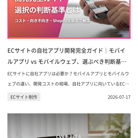
ECサイトの自社アプリ開発完全ガイド｜モバイ
ルアプリ vs モバイルウェブ、選ぶべき判断基準
とは
ECサイトに自社アプリは必要か？モバイルアプリとモバイルウ
ェブの違い、開発コストの相場、自社アプリに向いているEC事
業の特徴、Shopify対応の実装方法まで、意思決定に必要な情報
ECサイト制作
2026-07-17
を網羅的に解説します。