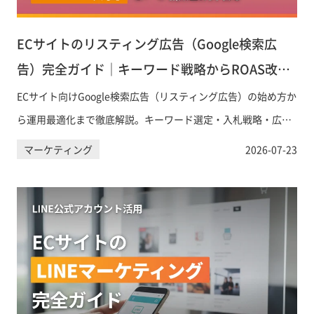
ECサイトのリスティング広告（Google検索広
告）完全ガイド｜キーワード戦略からROAS改善
まで
ECサイト向けGoogle検索広告（リスティング広告）の始め方か
ら運用最適化まで徹底解説。キーワード選定・入札戦略・広告
文作成・ROAS改善の実践手法を、EC事業者が知りたい情報に
マーケティング
2026-07-23
絞って紹介します。