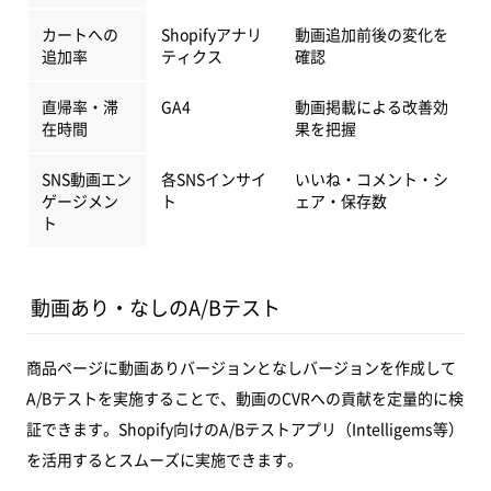
カートへの
Shopifyアナリ
動画追加前後の変化を
追加率
ティクス
確認
直帰率・滞
GA4
動画掲載による改善効
在時間
果を把握
SNS動画エン
各SNSインサイ
いいね・コメント・シ
ゲージメン
ト
ェア・保存数
ト
動画あり・なしのA/Bテスト
商品ページに動画ありバージョンとなしバージョンを作成して
A/Bテストを実施することで、動画のCVRへの貢献を定量的に検
証できます。Shopify向けのA/Bテストアプリ（Intelligems等）
を活用するとスムーズに実施できます。