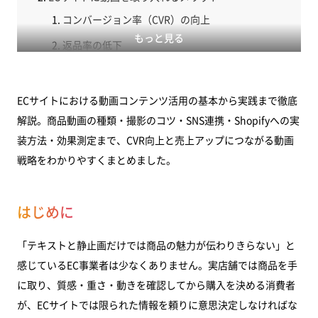
コンバージョン率（CVR）の向上
もっと見る
返品率の低下
滞在時間・エンゲージメントの向上
ブランド認知・SNS拡散
ECサイトにおける動画コンテンツ活用の基本から実践まで徹底
解説。商品動画の種類・撮影のコツ・SNS連携・Shopifyへの実
商品動画の種類と使い分け
装方法・効果測定まで、CVR向上と売上アップにつながる動画
商品詳細動画
戦略をわかりやすくまとめました。
ライフスタイル動画
ハウツー・使い方動画
はじめに
ショート動画（TikTok・Reels・YouTube
Shorts）
「テキストと静止画だけでは商品の魅力が伝わりきらない」と
感じているEC事業者は少なくありません。実店舗では商品を手
効果的な商品動画の制作ポイント
に取り、質感・重さ・動きを確認してから購入を決める消費者
撮影前：ゴールと構成の明確化
が、ECサイトでは限られた情報を頼りに意思決定しなければな
撮影の基本ルール