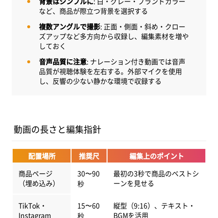
背景はシンプルに
: 白・グレー・ブランドカラー
など、商品が際立つ背景を選択する
複数アングルで撮影
: 正面・側面・斜め・クロー
ズアップなど多方向から収録し、編集素材を増や
しておく
音声品質に注意
: ナレーション付き動画では音声
品質が視聴体験を左右する。外部マイクを使用
し、反響の少ない静かな環境で収録する
動画の長さと編集指針
配置場所
推奨尺
編集上のポイント
商品ページ
30〜90
最初の3秒で商品のベストシ
（埋め込み）
ーンを見せる
秒
TikTok・
15〜60
縦型（9:16）、テキスト・
Instagram
BGMを活用
秒