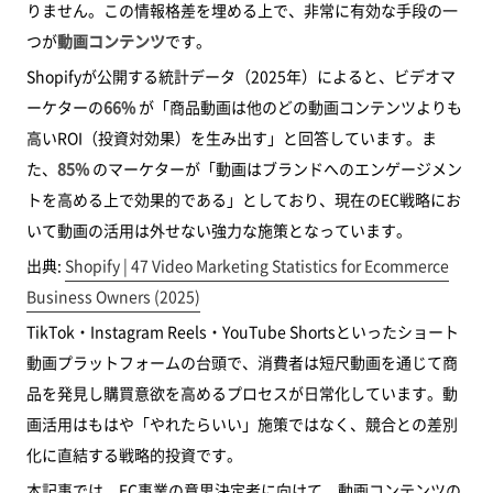
りません。この情報格差を埋める上で、非常に有効な手段の一
動画の長さと編集指針
つが
動画コンテンツ
です。
Shopifyへの動画実装方法
Shopifyが公開する統計データ（2025年）によると、ビデオマ
ーケターの
66%
が「商品動画は他のどの動画コンテンツよりも
商品メディアとしての直接アップロード
高いROI（投資対効果）を生み出す」と回答しています。ま
外部プラットフォームの埋め込み
た、
85%
のマーケターが「動画はブランドへのエンゲージメン
ページ速度への影響と対策
トを高める上で効果的である」としており、現在のEC戦略にお
SNSプラットフォームとの連携戦略
いて動画の活用は外せない強力な施策となっています。
TikTok Shop との連携
出典:
Shopify | 47 Video Marketing Statistics for Ecommerce
Business Owners (2025)
Instagram ショッピングとの連携
TikTok・Instagram Reels・YouTube Shortsといったショート
YouTube との連携
動画プラットフォームの台頭で、消費者は短尺動画を通じて商
動画コンテンツの効果測定と改善
品を発見し購買意欲を高めるプロセスが日常化しています。動
計測すべき主なKPI
画活用はもはや「やれたらいい」施策ではなく、競合との差別
化に直結する戦略的投資です。
動画あり・なしのA/Bテスト
本記事では、EC事業の意思決定者に向けて、動画コンテンツの